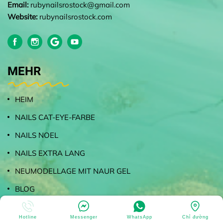
Email:
rubynailsrostock@gmail.com
Website:
rubynailsrostock.com
MEHR
HEIM
NAILS CAT-EYE-FARBE
NAILS NOEL
NAILS EXTRA LANG
NEUMODELLAGE MIT NAUR GEL
BLOG
KONTAKT
Hotline
Messenger
WhatsApp
Chỉ đường