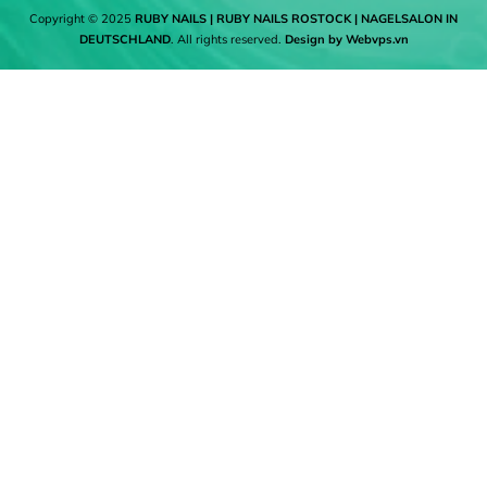
Copyright © 2025
RUBY NAILS | RUBY NAILS ROSTOCK | NAGELSALON IN
DEUTSCHLAND
. All rights reserved.
Design by
Webvps.vn