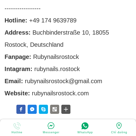
-----------------
Hotline:
+49 174 9639789
Address:
Buchbinderstraße 10, 18055
Rostock, Deutschland
Fanpage:
Rubynailsrostock
Intagram:
rubynails.rostock
Email:
rubynailsrostock@gmail.com
Website:
rubynailsrostock.com
Andere Artikel:
PROFESSIONELLE NAGELDESIGNERIN IN ROSTOCK – ERFAHRUNG,
Hotline
Messenger
WhatsApp
Chỉ đường