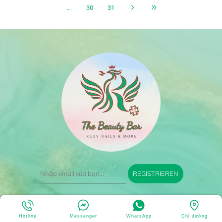
...
30
31
REGISTRIEREN
ÜBER UNS
Hotline
Messenger
WhatsApp
Chỉ đường